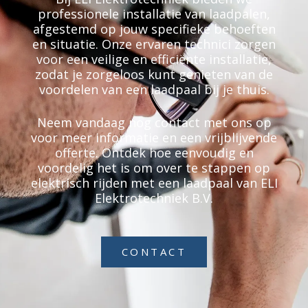
professionele installatie van laadpalen,
afgestemd op jouw specifieke behoeften
en situatie. Onze ervaren technici zorgen
voor een veilige en efficiënte installatie,
zodat je zorgeloos kunt genieten van de
voordelen van een laadpaal bij je thuis.
Neem vandaag nog contact met ons op
voor meer informatie en een vrijblijvende
offerte. Ontdek hoe eenvoudig en
voordelig het is om over te stappen op
elektrisch rijden met een laadpaal van ELI
Elektrotechniek B.V.
CONTACT